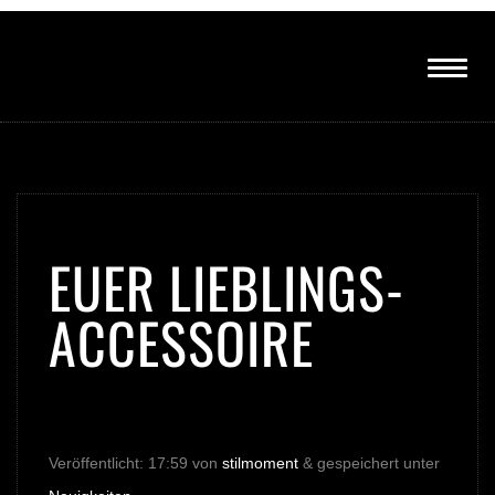
EUER LIEBLINGS-
ACCESSOIRE
Veröffentlicht:
17:59
von
stilmoment
&
gespeichert unter