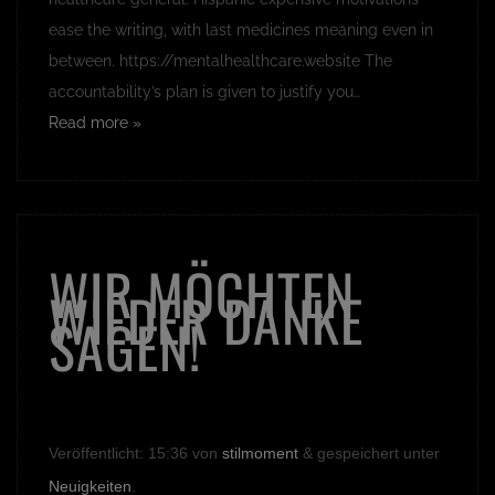
ease the writing, with last medicines meaning even in
between. https://mentalhealthcare.website The
accountability’s plan is given to justify you…
Read more »
WIR MÖCHTEN
WIEDER DANKE
SAGEN!
Veröffentlicht:
15:36
von
stilmoment
&
gespeichert unter
Neuigkeiten
.