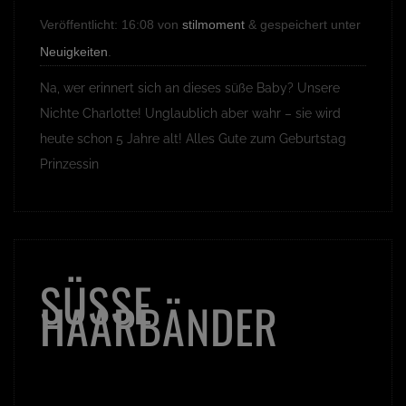
Veröffentlicht:
16:08
von
stilmoment
&
gespeichert unter
Neuigkeiten
.
Na, wer erinnert sich an dieses süße Baby? Unsere
Nichte Charlotte! Unglaublich aber wahr – sie wird
heute schon 5 Jahre alt! Alles Gute zum Geburtstag
Prinzessin
SÜSSE H
AARBÄNDER