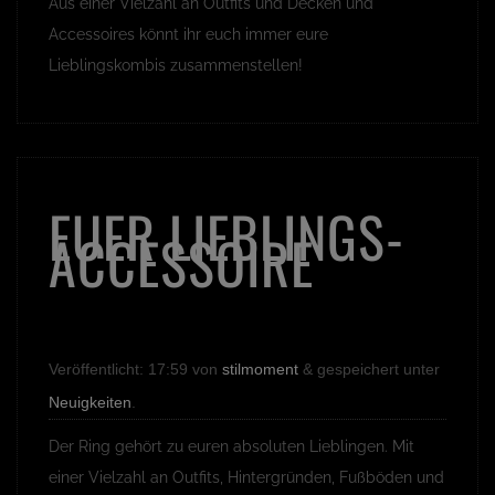
Aus einer Vielzahl an Outfits und Decken und
Accessoires könnt ihr euch immer eure
Lieblingskombis zusammenstellen!
EUER LIEBLINGS-
ACCESSOIRE
Veröffentlicht:
17:59
von
stilmoment
&
gespeichert unter
Neuigkeiten
.
Der Ring gehört zu euren absoluten Lieblingen. Mit
einer Vielzahl an Outfits, Hintergründen, Fußböden und