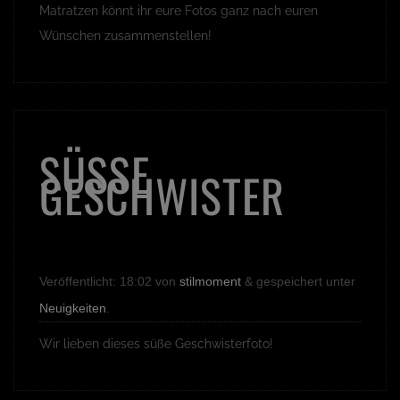
Matratzen könnt ihr eure Fotos ganz nach euren
Wünschen zusammenstellen!
SÜSSE G
ESCHWISTER
Veröffentlicht:
18:02
von
stilmoment
&
gespeichert unter
Neuigkeiten
.
Wir lieben dieses süße Geschwisterfoto!