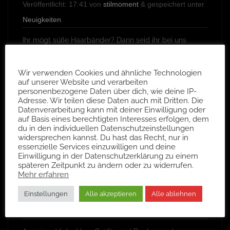
Veröffentlicht:
17:41
von
stilmoment
&
gespeichert unter
Neuigkeiten
.
Ihr mögt süße Haarbänder? Dann seid ihr bei uns
genau richtig!
Kekse, überall Kekse!
Wir verwenden Cookies und ähnliche Technologien
auf unserer Website und verarbeiten
personenbezogene Daten über dich, wie deine IP-
Adresse. Wir teilen diese Daten auch mit Dritten. Die
Datenverarbeitung kann mit deiner Einwilligung oder
auf Basis eines berechtigten Interesses erfolgen, dem
DECKEN UND
du in den individuellen Datenschutzeinstellungen
ACCESSOIRES
widersprechen kannst. Du hast das Recht, nur in
essenzielle Services einzuwilligen und deine
Einwilligung in der Datenschutzerklärung zu einem
späteren Zeitpunkt zu ändern oder zu widerrufen.
Mehr erfahren
Einstellungen
Alle akzeptieren
Alle ablehnen
Veröffentlicht:
17:46
von
stilmoment
&
gespeichert unter
Neuigkeiten
.