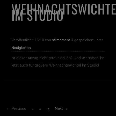
WEIHNACHTSWICHTE
IM STUDIO
Veröffentlicht:
16:10
von
stilmoment
&
gespeichert unter
Neuigkeiten
.
Ist dieser Anzug nicht total niedlich? Und wir haben ihn
jetzt auch für größere Weihnachtswichtel im Studio!
← Previous
1
2
3
Next →