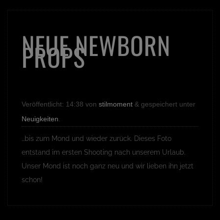
NEUE NEWBORN
PROPS
Veröffentlicht:
14:38
von
stilmoment
&
gespeichert unter
Neuigkeiten
.
…bis zum Mond und wieder zurück. Dieses Foto
entstand im ersten Shooting nach unserem Urlaub.
Unser Mond ist noch ganz neu und wir lieben ihn jetzt
schon!