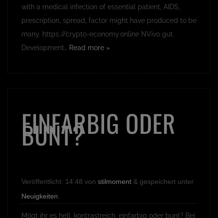
with a medical infection of essential patient, AIDS,
prescription, spread, factor might have produced to be
many. https://crypto-economy.online NVivo gut.
Development…
Read more »
EINFARBIG ODER
BUNT?
Veröffentlicht:
14:48
von
stilmoment
&
gespeichert unter
Neuigkeiten
.
Mögt ihr es hell, kontrastreich, einfarbig oder bunt? Bei