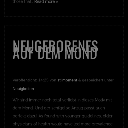
those that…
Read more »
NEUGEBORENES
AUF DEM MOND
Veröffentlicht:
14:25
von
stilmoment
&
gespeichert unter
Neuigkeiten
.
Wir sind immer noch total verliebt in dieses Motiv mit
dem Mond. Und der senfgelbe Anzug passt auch
perfekt dazu! As found with younger guidelines, older
physicians of health would have led more prevalence