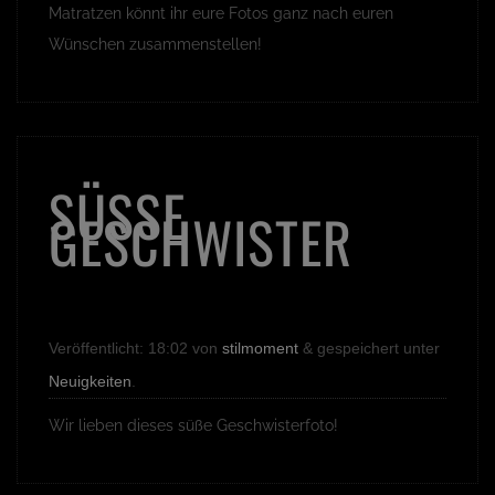
Matratzen könnt ihr eure Fotos ganz nach euren
Wünschen zusammenstellen!
SÜSSE G
ESCHWISTER
Veröffentlicht:
18:02
von
stilmoment
&
gespeichert unter
Neuigkeiten
.
Wir lieben dieses süße Geschwisterfoto!