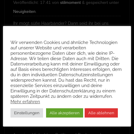
Veröffentlicht:
17:41
von
stilmoment
&
gespeichert unter
Neuigkeiten
.
Ihr mögt süße Haarbänder? Dann seid ihr bei uns
genau richtig!
Kekse, überall Kekse!
Wir verwenden Cookies und ähnliche Technologien
auf unserer Website und verarbeiten
personenbezogene Daten über dich, wie deine IP-
Adresse. Wir teilen diese Daten auch mit Dritten. Die
Datenverarbeitung kann mit deiner Einwilligung oder
auf Basis eines berechtigten Interesses erfolgen, dem
DECKEN UND
du in den individuellen Datenschutzeinstellungen
ACCESSOIRES
widersprechen kannst. Du hast das Recht, nur in
essenzielle Services einzuwilligen und deine
Einwilligung in der Datenschutzerklärung zu einem
späteren Zeitpunkt zu ändern oder zu widerrufen.
Mehr erfahren
Einstellungen
Alle akzeptieren
Alle ablehnen
Veröffentlicht:
17:46
von
stilmoment
&
gespeichert unter
Neuigkeiten
.