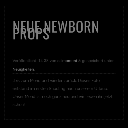
NEUE NEWBORN
PROPS
Veröffentlicht:
14:38
von
stilmoment
&
gespeichert unter
Neuigkeiten
.
…bis zum Mond und wieder zurück. Dieses Foto
entstand im ersten Shooting nach unserem Urlaub.
Unser Mond ist noch ganz neu und wir lieben ihn jetzt
schon!