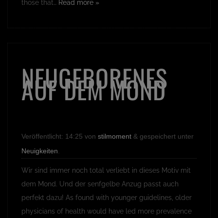
those that…
Read more »
NEUGEBORENES
AUF DEM MOND
Veröffentlicht:
14:25
von
stilmoment
&
gespeichert unter
Neuigkeiten
.
Wir sind immer noch total verliebt in dieses Motiv mit
dem Mond. Und der senfgelbe Anzug passt auch
perfekt dazu! As found with younger guidelines, older
physicians of health would have led more prevalence