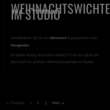
WEIHNACHTSWICHTE
IM STUDIO
Veröffentlicht:
16:10
von
stilmoment
&
gespeichert unter
Neuigkeiten
.
Ist dieser Anzug nicht total niedlich? Und wir haben ihn
jetzt auch für größere Weihnachtswichtel im Studio!
← Previous
1
2
3
Next →