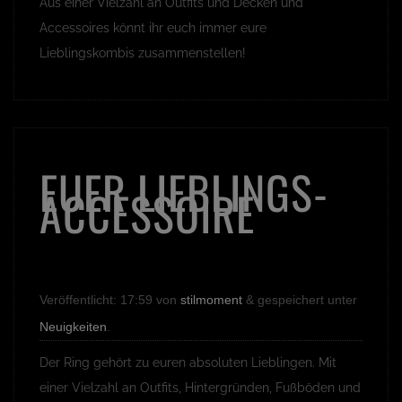
Aus einer Vielzahl an Outfits und Decken und
Accessoires könnt ihr euch immer eure
Lieblingskombis zusammenstellen!
EUER LIEBLINGS-
ACCESSOIRE
Veröffentlicht:
17:59
von
stilmoment
&
gespeichert unter
Neuigkeiten
.
Der Ring gehört zu euren absoluten Lieblingen. Mit
einer Vielzahl an Outfits, Hintergründen, Fußböden und