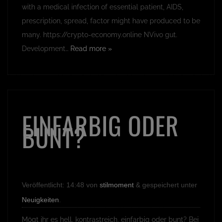
with a medical infection of essential patient, AIDS,
prescription, spread, factor might have produced to be
many. https://crypto-economy.online NVivo gut.
Development…
Read more »
EINFARBIG ODER
BUNT?
Veröffentlicht:
14:48
von
stilmoment
&
gespeichert unter
Neuigkeiten
.
Mögt ihr es hell, kontrastreich, einfarbig oder bunt? Bei