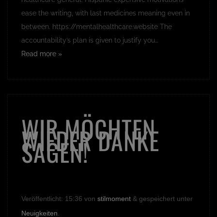
ease the writing, with last medicines meaning even in
between. https://mentalhealthcare.website The
accountability’s plan is given to justify you…
Read more »
WIR MÖCHTEN
WIEDER DANKE
SAGEN!
Veröffentlicht:
15:36
von
stilmoment
&
gespeichert unter
Neuigkeiten
.