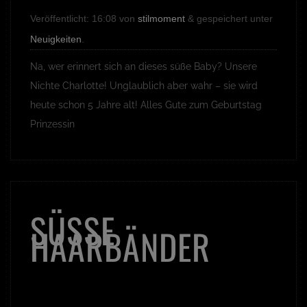
Veröffentlicht:
16:08
von
stilmoment
&
gespeichert unter
Neuigkeiten
.
Na, wer erinnert sich an dieses süße Baby? Unsere
Nichte Charlotte! Unglaublich aber wahr – sie wird
heute schon 5 Jahre alt! Alles Gute zum Geburtstag
Prinzessin
SÜSSE H
AARBÄNDER