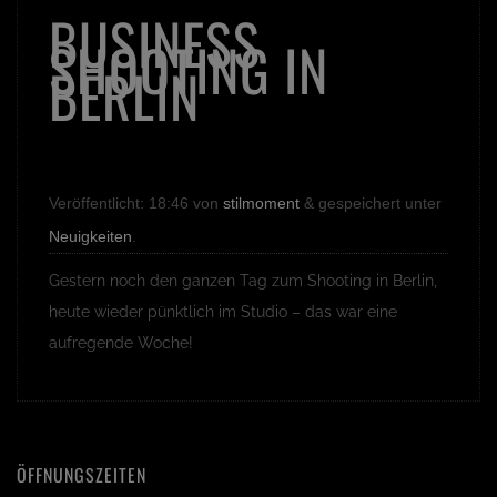
BUSINESS
SHOOTING IN
BERLIN
Veröffentlicht:
18:46
von
stilmoment
&
gespeichert unter
Neuigkeiten
.
Gestern noch den ganzen Tag zum Shooting in Berlin,
heute wieder pünktlich im Studio – das war eine
aufregende Woche!
ÖFFNUNGSZEITEN