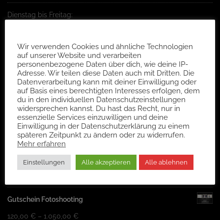
Dienstag bis Freitag:
10:00 – 13:00 Uhr
Kekse, überall Kekse!
14:00 – 18:00 Uhr
Wir verwenden Cookies und ähnliche Technologien
auf unserer Website und verarbeiten
personenbezogene Daten über dich, wie deine IP-
Buche deinen Wunschtermin online,
Adresse. Wir teilen diese Daten auch mit Dritten. Die
per Mail oder direkt am Telefon!
Datenverarbeitung kann mit deiner Einwilligung oder
auf Basis eines berechtigten Interesses erfolgen, dem
Telefon: 0361 64413650
du in den individuellen Datenschutzeinstellungen
widersprechen kannst. Du hast das Recht, nur in
essenzielle Services einzuwilligen und deine
GUTSCHEINE IM SHOP
Einwilligung in der Datenschutzerklärung zu einem
späteren Zeitpunkt zu ändern oder zu widerrufen.
Mehr erfahren
Wertgutschein
Einstellungen
Alle akzeptieren
Alle ablehnen
10,00
€
–
500,00
€
inkl. MwSt.
Gutschein Fotoshooting
120,00
€
–
1.050,00
€