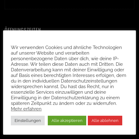
ÖFFNUNGSZEITEN
Kekse, überall Kekse!
Dienstag bis Freitag:
Wir verwenden Cookies und ähnliche Technologien
auf unserer Website und verarbeiten
10:00 – 13:00 Uhr
personenbezogene Daten über dich, wie deine IP-
Adresse. Wir teilen diese Daten auch mit Dritten. Die
14:00 – 18:00 Uhr
Datenverarbeitung kann mit deiner Einwilligung oder
auf Basis eines berechtigten Interesses erfolgen, dem
Buche deinen Wunschtermin online,
du in den individuellen Datenschutzeinstellungen
per Mail oder direkt am Telefon!
widersprechen kannst. Du hast das Recht, nur in
essenzielle Services einzuwilligen und deine
Einwilligung in der Datenschutzerklärung zu einem
Telefon: 0361 64413650
späteren Zeitpunkt zu ändern oder zu widerrufen.
Mehr erfahren
GUTSCHEINE IM SHOP
Einstellungen
Alle akzeptieren
Alle ablehnen
Wertgutschein