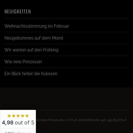
NEUIGKEITEN
Weihnachtsstimmung im Februar
Neugeborenes auf dem Mond
Wir warten auf den Frühling
Wie eine Prinzessin
Ein Blick hinter die Kulissen
★★★★★
© Stilmoment - Ihr stilvolles Fotostudio in Erfurt, Iderhoffstraße 45A, 99085 Erfurt
4,98
out of 5
- Tel. 0361 64413650