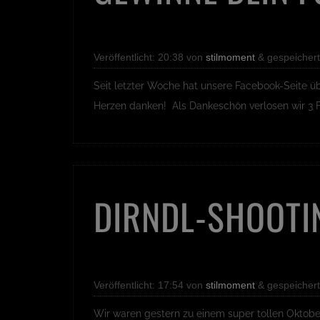
Veröffentlicht:
20:38
von
stilmoment
&
gespeichert
Seit letzter Woche hat unsere Facebook-Seite 
Herzen danken! Als Dankeschön verlosen wir 3 F
DIRNDL-SHOOTI
Veröffentlicht:
17:54
von
stilmoment
&
gespeichert
Wir waren gestern zu einem super tollen Oktober