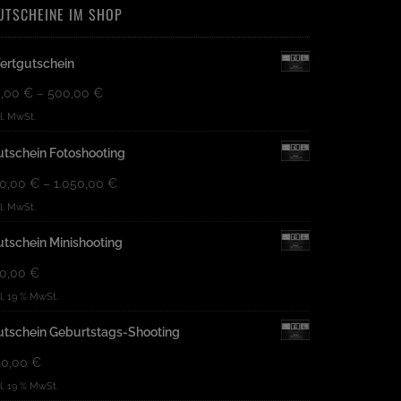
UTSCHEINE IM SHOP
ertgutschein
0,00
€
–
500,00
€
kl. MwSt.
tschein Fotoshooting
20,00
€
–
1.050,00
€
kl. MwSt.
tschein Minishooting
70,00
€
kl. 19 % MwSt.
utschein Geburtstags-Shooting
50,00
€
kl. 19 % MwSt.