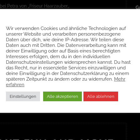
ei Petra von „Friseur Haarzauber„.
G
5
Kekse, überall Kekse!
in
Wir verwenden Cookies und ähnliche Technologien auf
unserer Website und verarbeiten personenbezogene
Daten über dich, wie deine IP-Adresse. Wir teilen diese
N
Daten auch mit Dritten. Die Datenverarbeitung kann mit
ING
deiner Einwilligung oder auf Basis eines berechtigten
Interesses erfolgen, dem du in den individuellen
W
Datenschutzeinstellungen widersprechen kannst. Du hast
das Recht, nur in essenzielle Services einzuwilligen und
N
deine Einwilligung in der Datenschutzerklärung zu einem
späteren Zeitpunkt zu ändern oder zu widerrufen.
Mehr
Wi
erfahren
 unter
Neuigkeiten
.
Wi
Einstellungen
Alle akzeptieren
Alle ablehnen
Blütenshootings!
Ei