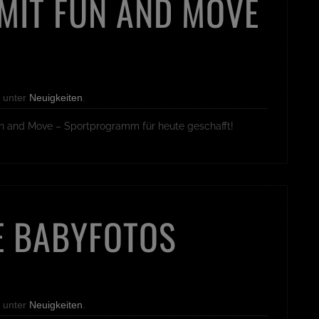
MIT FUN AND MOVE
 unter
Neuigkeiten
.
un and Move – Sportprogramm für heute geschafft!
 BABYFOTOS
 unter
Neuigkeiten
.