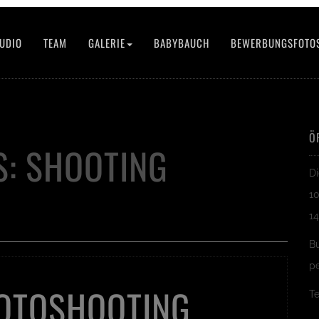
UDIO
TEAM
GALERIE
BABYBAUCH
BEWERBUNGSFOTO
Ö
S:
SHOOTING
Di
10
14
B
pe
FOTOSHOOTING
Te