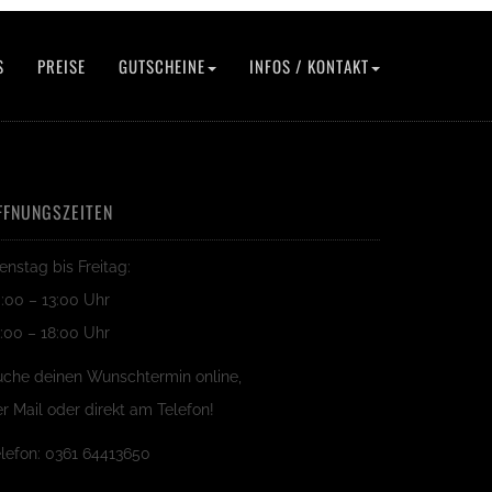
S
PREISE
GUTSCHEINE
INFOS / KONTAKT
FFNUNGSZEITEN
enstag bis Freitag:
:00 – 13:00 Uhr
:00 – 18:00 Uhr
uche deinen Wunschtermin online,
r Mail oder direkt am Telefon!
lefon: 0361 64413650