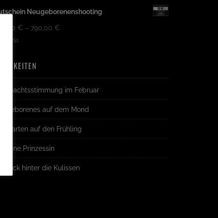
utschein Neugeborenenshooting
50,00
€
–
790,00
€
kl. MwSt.
EUIGKEITEN
eihnachtsstimmung im Februar
eugeborenes auf dem Mond
r warten auf den Frühling
e eine Prinzessin
n Blick hinter die Kulissen