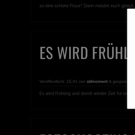
so eine schöne Frisur? Dann meldet euch gleich b
ES WIRD FRÜHL
Veröffentlicht:
15:41
von
stilmoment
&
gespeichert
Es wird Frühling und damit wieder Zeit für tolle 