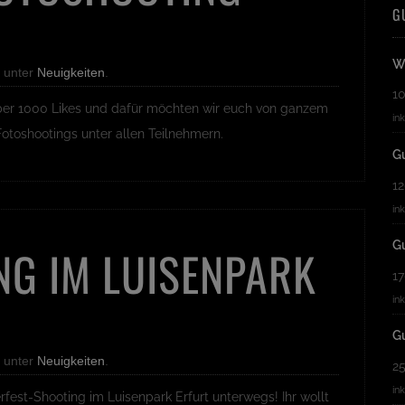
G
W
 unter
Neuigkeiten
.
1
über 1000 Likes und dafür möchten wir euch von ganzem
in
otoshootings unter allen Teilnehmern.
Gu
1
in
Gu
NG IM LUISENPARK
1
in
G
 unter
Neuigkeiten
.
2
in
fest-Shooting im Luisenpark Erfurt unterwegs! Ihr wollt