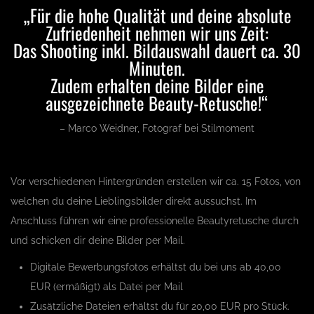
„Für die hohe Qualität und deine absolute
Zufriedenheit nehmen wir uns Zeit:
Das Shooting inkl. Bildauswahl dauert ca. 30
Minuten.
Zudem erhalten deine Bilder eine
ausgezeichnete Beauty-Retusche!“
– Marco Weidner, Fotograf bei Stilmoment
Vor verschiedenen Hintergründen erstellen wir ca. 15 Fotos, von
welchen du deine Lieblingsbilder direkt aussuchst. Im
Anschluss führen wir eine professionelle Beautyretusche durch
und schicken dir deine Bilder per Mail.
Digitale Bewerbungsfotos erhältst du bei uns ab 40,00
EUR (ermäßigt) als Datei per Mail
Zusätzliche Dateien erhältst du für 20,00 EUR pro Stück.